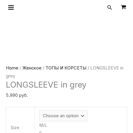
Перейти
LONGSLEEVE
Поиск
к
in
содержимому
grey
quantity
Home
/
Женское
/
ТОПЫ И КОРСЕТЫ
/ LONGSLEEVE in
grey
LONGSLEEVE in grey
5.990
руб.
M/L
Size