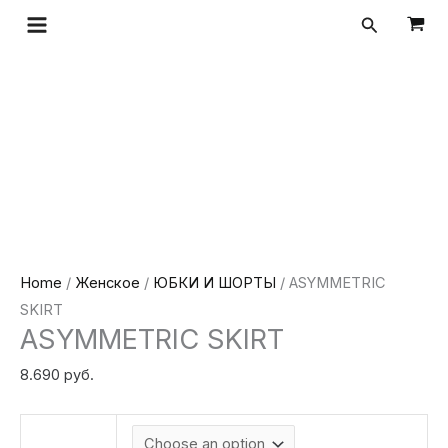
Перейти
ASYMMETRIC
Поиск
к
SKIRT
содержимому
quantity
Home
/
Женское
/
ЮБКИ И ШОРТЫ
/ ASYMMETRIC
SKIRT
ASYMMETRIC SKIRT
8.690
руб.