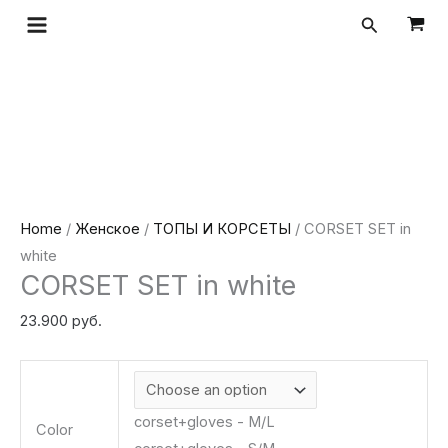
Перейти
CORSET
Поиск
к
SET
содержимому
in
white
quantity
Home
/
Женское
/
ТОПЫ И КОРСЕТЫ
/ CORSET SET in
white
CORSET SET in white
23.900
руб.
corset+gloves - M/L
Color